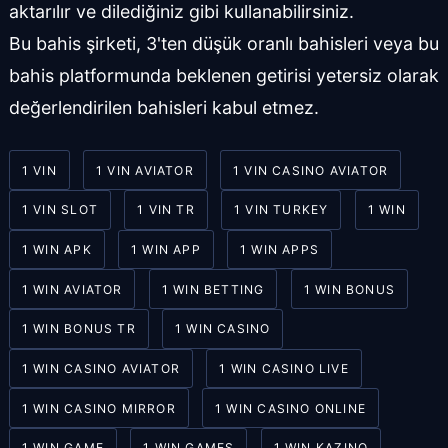
aktarılır ve dilediğiniz gibi kullanabilirsiniz.
Bu bahis şirketi, 3'ten düşük oranlı bahisleri veya bu
bahis platformunda beklenen getirisi yetersiz olarak
değerlendirilen bahisleri kabul etmez.
1 VIN
1 VIN AVIATOR
1 VIN CASINO AVIATOR
1 VIN SLOT
1 VIN TR
1 VIN TURKEY
1 WIN
1 WIN APK
1 WIN APP
1 WIN APPS
1 WIN AVIATOR
1 WIN BETTING
1 WIN BONUS
1 WIN BONUS TR
1 WIN CASINO
1 WIN CASINO AVIATOR
1 WIN CASINO LIVE
1 WIN CASINO MIRROR
1 WIN CASINO ONLINE
1 WIN GAME
1 WIN GAMES
1 WIN KAZINO