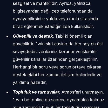
sezgisel ve mantıklıdır. Ayrıca, yalnızca
bilgisayardan değil cep telefonundan da
oynayabilirsiniz; yolda veya mola sırasında
biraz eğlenmek istediğinizde kullanışlıdır.
Güvenlik ve destek.
Tabi ki önemli olan
güvenliktir. 1win slot casino da her şey en üst
seviyededir: verileriniz korunur ve işlemler
güvenilir kanallar üzerinden gerçekleştirilir.
Herhangi bir soru veya sorun ortaya çıkarsa
destek ekibi her zaman iletişim halindedir ve
yardıma hazırdır.
Topluluk ve turnuvalar.
Atmosferi unutmayın.
1 win bet online da sadece oynamakla kalmaz,
aynı zamanda büyük bir topluluğun parçası