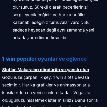
olursunuz. Sürekli olarak becerilerinizi
sergileyebileceğiniz ve harika ödüller
kazanabileceğiniz turnuvalar vardır. Bu
sadece heyecan değil aynı zamanda yeni
arkadaşlar edinme fırsatıdır.
1 win popüler oyunlar ve eğlence
Slotlar. Makaraları döndürün ve şanslı olun
Gözünüze çarpan ilk şey,
1 win slots
devasa
seçimidir. Harika grafikler ve animasyonlarla
klasiklerden en yeni ürünlere kadar. Vegas'ta
olduğunuzu hissetmek ister misiniz? Daha sonra