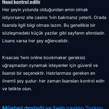
Nasıl kontrol edilir
Her şeyin yolunda olduğundan emin olmak
istiyorsanız site casino 1vin bakmanız yeterli. Orada
lisansla ilgili bilgi olması lazım. Bu genellikle bir
sözleşmedeki küçük yazılar gibi sayfanın altındadır.
Lisans varsa her şey eğlencelidir.
Kısacası 1win online bookmaker gereksiz
uğraşmadan oynamak isteyenler için güvenli ve
lisanslı bir seçenektir. Hatırlanması gereken en
önemli şey şudur: her zaman lisansları kontrol edin
ve tetikte olun.
Müşteri desteği ve 1win casino Turkey