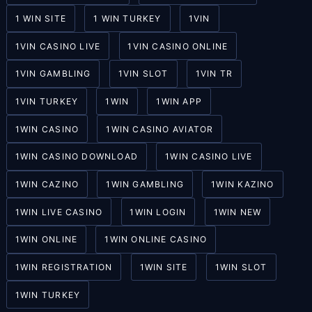
1 WIN SITE
1 WIN TURKEY
1VIN
1VIN CASINO LIVE
1VIN CASINO ONLINE
1VIN GAMBLING
1VIN SLOT
1VIN TR
1VIN TURKEY
1WIN
1WIN APP
1WIN CASINO
1WIN CASINO AVIATOR
1WIN CASINO DOWNLOAD
1WIN CASINO LIVE
1WIN CAZINO
1WIN GAMBLING
1WIN KAZINO
1WIN LIVE CASINO
1WIN LOGIN
1WIN NEW
1WIN ONLINE
1WIN ONLINE CASINO
1WIN REGISTRATION
1WIN SITE
1WIN SLOT
1WIN TURKEY