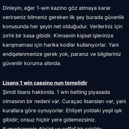
Dinleyin, eğer 1-win kazino göz atmaya karar
verirseniz bilmeniz gereken ilk şey burada güvenlik
konusunda her şeyin net olduğudur. Verileriniz için
zırhlı bir kasa gibidir. Kimsenin kişisel işlerinize
karışmaması için harika kodlar kullanıyorlar. Yani
endişelenmenize gerek yok, paranız ve bilgileriniz
güvenilir koruma altında.
Lisans 1 win cassino nun temelidir
Şimdi lisans hakkında. 1 win betting piyasada
olmasının bir nedeni var. Curaçao lisansları var, yani
kurallara göre oynuyorlar. Ehliyet yoldaki yeşil ışık
gibidir; onsuz hiçbir yere gidemezsiniz.
Kumarhanenin dürüst ve şeffaf bir şekilde