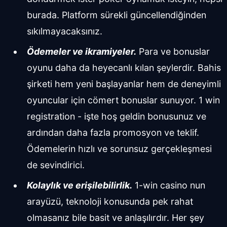
burada. Platform sürekli güncellendiğinden
sıkılmayacaksınız.
Ödemeler ve ikramiyeler.
Para ve bonuslar
oyunu daha da heyecanlı kılan şeylerdir. Bahis
şirketi hem yeni başlayanlar hem de deneyimli
oyuncular için cömert bonuslar sunuyor. 1 win
registration - işte hoş geldin bonusunuz ve
ardından daha fazla promosyon ve teklif.
Ödemelerin hızlı ve sorunsuz gerçekleşmesi
de sevindirici.
Kolaylık ve erişilebilirlik.
1-win casino nun
arayüzü, teknoloji konusunda pek rahat
olmasanız bile basit ve anlaşılırdır. Her şey