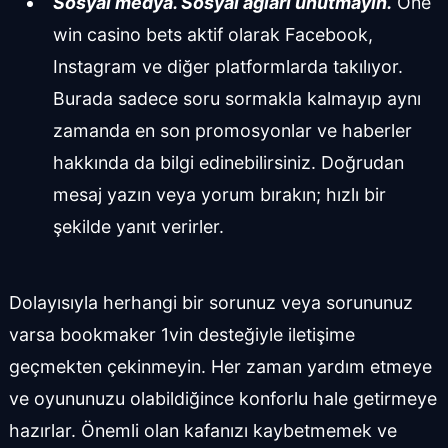
Sosyal medya. Sosyal ağları unutmayın.
One
win casino bets aktif olarak Facebook,
Instagram ve diğer platformlarda takılıyor.
Burada sadece soru sormakla kalmayıp aynı
zamanda en son promosyonlar ve haberler
hakkında da bilgi edinebilirsiniz. Doğrudan
mesaj yazın veya yorum bırakın; hızlı bir
şekilde yanıt verirler.
Dolayısıyla herhangi bir sorunuz veya sorununuz
varsa bookmaker 1vin desteğiyle iletişime
geçmekten çekinmeyin. Her zaman yardım etmeye
ve oyununuzu olabildiğince konforlu hale getirmeye
hazırlar. Önemli olan kafanızı kaybetmemek ve