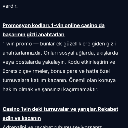
vardır.
Promosyon kodları. 1-vin online casino da
başarının gizli anahtarları
1 win promo — bunlar ek güzelliklere giden gizli
anahtarlarınızdır. Onları sosyal ağlarda, akışlarda
veya postalarda yakalayın. Kodu etkinleştirin ve
ücretsiz çevirmeler, bonus para ve hatta özel
turnuvalara katılım kazanın. Önemli olan konuya
hakim olmak ve şansınızı kaçırmamaktır.
Casino 1vin deki turnuvalar ve yarışlar. Rekabet
edin ve kazanın
Adrenalini ve rekabet ruhunu seviyorsanız,